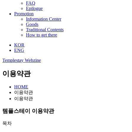
FAQ
Epilogue
Promotion
Information Center
Goods
Traditional Contents
How to get there
KOR
ENG
Templestay Webzine
이용약관
HOME
이용약관
이용약관
템플스테이 이용약관
목차