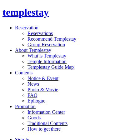
templestay
Reservation
Reservations
Recommend Templestay
Group Reservation
About Templestay
What is Templestay
Temple Information
Templestay Guide Map
Contents
Notice & Event
News
Photo & Movie
FAQ
Epilogue
Promotion
Information Center
Goods
Traditional Contents
How to get there
Sign In